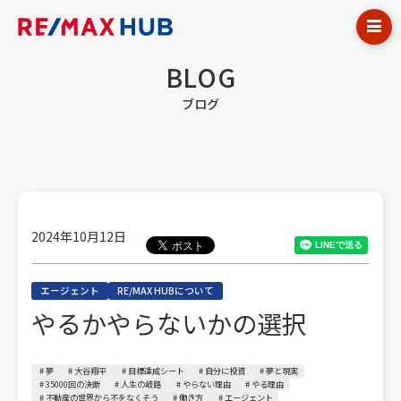
BLOG
ブログ
2024年10月12日
エージェント
RE/MAX HUBについて
やるかやらないかの選択
# 夢
# 大谷翔平
# 目標達成シート
# 自分に投資
# 夢と現実
# 35000回の決断
# 人生の岐路
# やらない理由
# やる理由
# 不動産の世界から不をなくそう
# 働き方
# エージェント