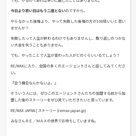
でも、やるのであれば早いに越したことはありません。
今日より若い日はもう二度とない
のですから。
やらなかった後悔より、やって失敗した後悔の方が100倍いいと思い
ませんか？
失敗したって人生が終わるわけでもありませんし、取り返しのつかな
い大金を失うこともありません。
でも、やったことで人生が変わった人がどのくらいいるでしょう？
RE/MAXに入り、全国の多くのエージェントさんと話してみてくださ
い。
『会う機会なんかないよ。』
そういう人には、ぜひこのエージェントさんたちの加盟する前から加
盟した後の
ストーリー
をぜひ見ていただきたいと思っています。
RE/MAX JAPAN | ストーリー (remax-japan.jp)
みなさんＲＥ／ＭＡＸの世界でお待ちしていますね。