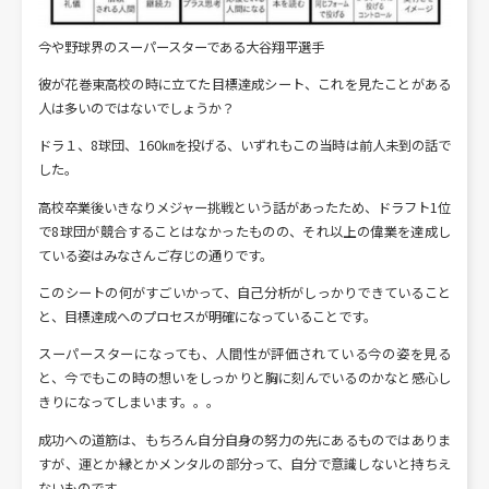
今や野球界のスーパースターである大谷翔平選手
彼が花巻東高校の時に立てた目標達成シート、これを見たことがある
人は多いのではないでしょうか？
ドラ１、8球団、160㎞を投げる、いずれもこの当時は前人未到の話で
した。
高校卒業後いきなりメジャー挑戦という話があったため、ドラフト1位
で8球団が競合することはなかったものの、それ以上の偉業を達成し
ている姿はみなさんご存じの通りです。
このシートの何がすごいかって、自己分析がしっかりできていること
と、目標達成へのプロセスが明確になっていることです。
スーパースターになっても、人間性が評価されている今の姿を見る
と、今でもこの時の想いをしっかりと胸に刻んでいるのかなと感心し
きりになってしまいます。。。
成功への道筋は、もちろん自分自身の努力の先にあるものではありま
すが、運とか縁とかメンタルの部分って、自分で意識しないと持ちえ
ないものです。