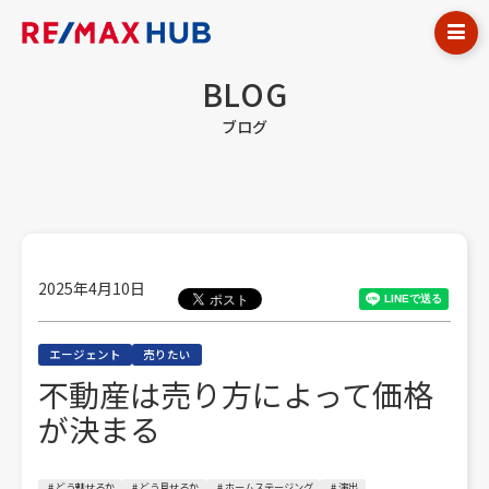
BLOG
ブログ
2025年4月10日
エージェント
売りたい
不動産は売り方によって価格
が決まる
# どう魅せるか
# どう見せるか
# ホームステージング
# 演出