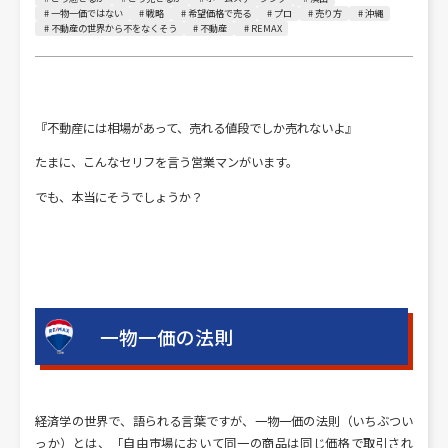
# 一物一価ではない
# 戦略
# 希望価格で売る
# プロ
# 売り方
# 沖縄
# 不動産の世界から不をなくそう
# 不動産
# REMAX
『不動産には相場があって、売れる値段でしか売れないよ』
たまに、こんなセリフを言う営業マンがいます。
でも、本当にそうでしょうか？
一物一価の法則
経済学の世界で、語られる言葉ですが、一物一価の法則（いちぶつい
っか）とは、「自由市場において同一の商品は同じ価格で取引され