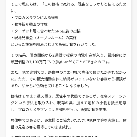
そこで私たちは、「この価格で売れる」理由をしっかりと伝えるため
に、
・プロカメラマンによる撮影
・物件紹介動画の作成
・ターゲット層に合わせたSNS広告の出稿
・現地見学会（オープンルーム）の実施
といった施策を組み合わせて販売活動を行いました。
その結果、販売開始から2週間で複数の内覧申込が入り、最終的には
希望価格の3,100万円でご成約いただくことができたのです。
また、他の実例では、居住中のまま他社で専任で預けたが売れなかっ
た。ただ、その販売活動自体に納得がいっていないお客様から相談が
あり、私たちが依頼を受けることになりました。
価格はそのまま据え置き。居住中の状態ではあるが、在宅ステージン
グという手法を取り入れ、既存の具に加えて追加の小物を数点用意
し、プロのカメラマンによる撮影を行い、販売活動を実施。
居住中ではあるが、売主様にご協力いただき現地見学会を実施し、数
組の見込み客を獲得しそのまま成約。