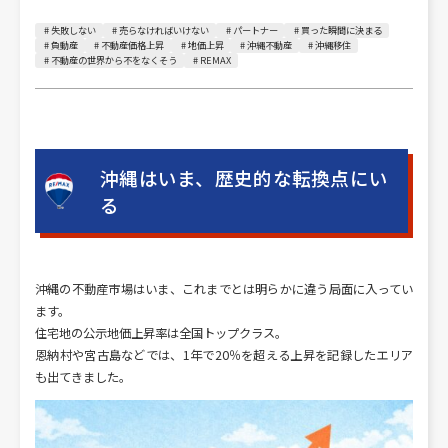
# 失敗しない
# 売らなければいけない
# パートナー
# 買った瞬間に決まる
# 負動産
# 不動産価格上昇
# 地価上昇
# 沖縄不動産
# 沖縄移住
# 不動産の世界から不をなくそう
# REMAX
沖縄はいま、歴史的な転換点にい
る
沖縄の不動産市場はいま、これまでとは明らかに違う局面に入ってい
ます。
住宅地の公示地価上昇率は全国トップクラス。
恩納村や宮古島などでは、1年で20％を超える上昇を記録したエリア
も出てきました。