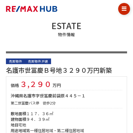
ESTATE
物件情報
売買物件
売買物件 戸建
名護市世冨慶Ｂ号地３２９０万円新築
３,２９０
価格
万円
沖縄県名護市字世冨慶前袋原４４５－１
第二世冨慶バス停 徒歩2分
敷地面積
１１７．３６㎡
建物面積
９４．３９㎡
地目
宅地
用途地域
第一種住居地域・第二種住居地域