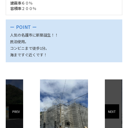
建蔽率
６０％
容積率
２００％
ー POINT ー
人気の名護市に新築誕生！！
民泊使用。
コンビニまで徒歩1分。
海まですぐ近くです！
PREV
NEXT