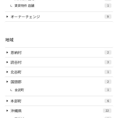
賃貸物件 店舗
1
オーナーチェンジ
9
地域
恩納村
2
読谷村
3
北谷町
1
国頭郡
2
金武町
1
本部町
6
沖縄県
22