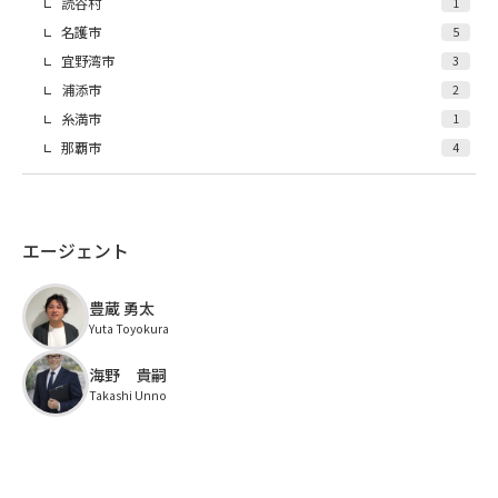
読谷村
1
名護市
5
宜野湾市
3
浦添市
2
糸満市
1
那覇市
4
エージェント
豊蔵 勇太
Yuta Toyokura
海野 貴嗣
Takashi Unno