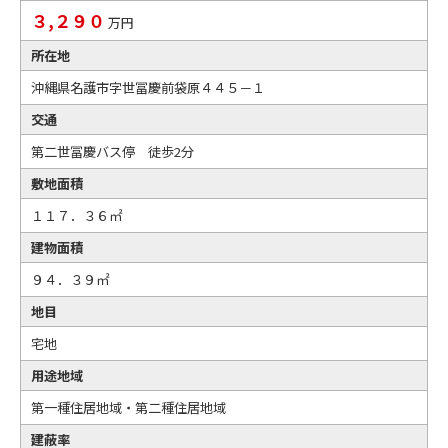
３,２９０
万円
所在地
沖縄県名護市字世冨慶前袋原４４５－１
交通
第二世冨慶バス停 徒歩2分
敷地面積
１１７．３６㎡
建物面積
９４．３９㎡
地目
宅地
用途地域
第一種住居地域・第二種住居地域
建蔽率