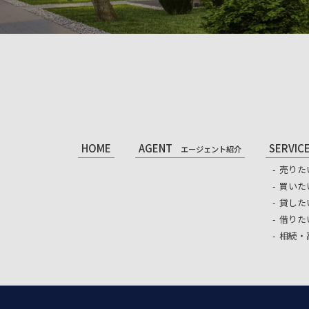
HOME
AGENT
SERVIC
エージェント紹介
売りた
買いた
貸した
借りた
相続・