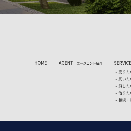
HOME
AGENT
SERVIC
エージェント紹介
売りた
買いた
貸した
借りた
相続・