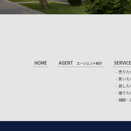
HOME
AGENT
SERVIC
エージェント紹介
売りた
買いた
貸した
借りた
相続・