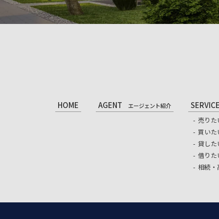
HOME
AGENT
SERVIC
エージェント紹介
売りた
買いた
貸した
借りた
相続・