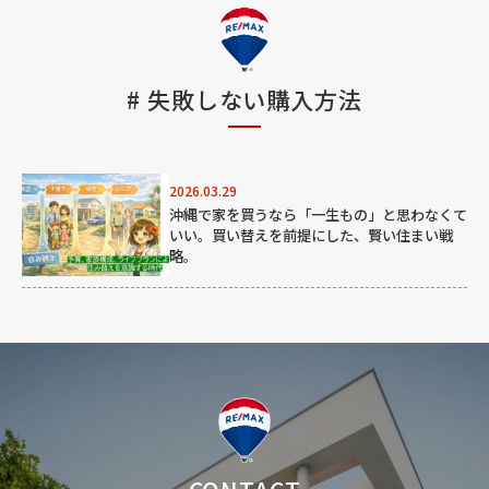
#
失敗しない購入方法
2026.03.29
沖縄で家を買うなら「一生もの」と思わなくて
いい。買い替えを前提にした、賢い住まい戦
略。